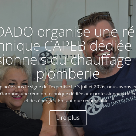
ADO organise une ré
hnique CAPEB dédiée
ionnels du chauffage 
plomberie
acée sous le signe de l'expertise Le 3 juillet 2026, nous avons eu 
aronne, une réunion technique dédiée aux professionnels de la
et des énergies. En tant que responsable...
Lire plus