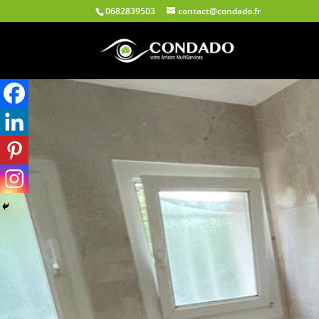
0682839503
contact@condado.fr