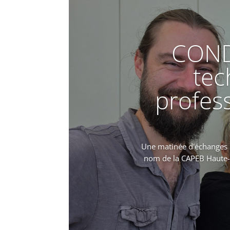
COND
tec
profess
Une matinée d'échanges pl
nom de la CAPEB Haute-G