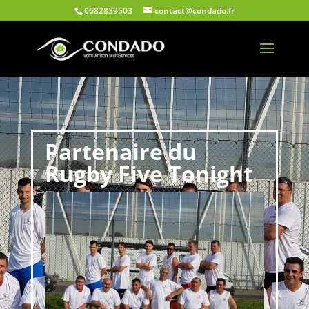
0682839503
contact@condado.fr
Partenaire du
Rugby Five Tonight